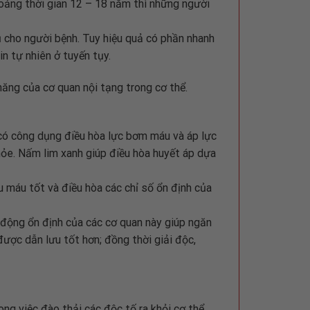
hoảng thời gian 12 – 18 năm thì những người
ủ cho người bệnh. Tuy hiệu quả có phần nhanh
n tự nhiên ở tuyến tụy.
ăng của cơ quan nội tạng trong cơ thể.
có công dụng điều hòa lực bơm máu và áp lực
e. Nấm lim xanh giúp điều hòa huyết áp dựa
u máu tốt và điều hòa các chỉ số ổn định của
 động ổn định của các cơ quan này giúp ngăn
ược dẫn lưu tốt hơn; đồng thời giải độc,
ng việc đào thải các độc tố ra khỏi cơ thể.