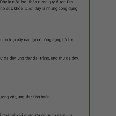
. Đây là một loại thảo dược quý được tìm
 cho sức khỏe. Dưới đây là những công dụng
m có loại cây nào lại có công dụng hỗ trợ
ư dạ dày, ung thư đại tràng, ung thư dạ dày,
ương vật, ung thư tinh hoàn.
ết quả rất khả quan khi sử dụng nấm lim