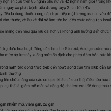
ỹ nghiên cứu trên 85 nghìn phụ nữ và 42 nghìn nam giới trong k
ảm nguy cơ phát bệnh tiểu đường tuýp 2 lên tới 34%.
y đều là dùng thuốc cung cấp trực tiếp một lượng insulin vừa đ
vào thuốc, về lâu về dài sẽ làm tổn hại đến chức năng tạo insuli
ẽ mang đến hiệu quả lâu dài hơn và không ảnh hưởng đến chức n
 trợ điều hòa hoạt động của tim như Steroid, Acid ganodermic 
hạ mức áp lực này xuống mức ổn định cho phép đảm bảo sức khỏ
 trong nấm tác động trực tiếp đến hoạt động của tim giúp dẫn lư
 bình thường.
ng lên chức năng của các cơ quan khác của cơ thể, điều hòa hoạt
p, cụ thể là: giảm mỡ máu và nồng độ cholesterol để dòng máu đ
 gan nhiễm mỡ, viêm gan, xơ gan
ốt với gan như nấm lim xanh. Gan là cơ quan cực kỳ quan trọng tro