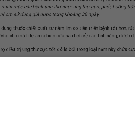
 nhân mắc các bệnh ung thư như: ung thư gan, phổi, buồng trứ
1 nhóm sử dụng giả dược trong khoảng 30 ngày.
dụng thuốc chiết xuất từ nấm lim có tiến triển bệnh tốt hơn, rút
ờng cho một dự án nghiên cứu sâu hơn về các tính năng, dược ch
rợ điều trị ung thư cực tốt đó là bởi trong loại nấm này chứa cự
có khả năng phòng chống ung thư, kìm hãm sự phát triển của tế
liệt tuyến, da, phổi… nhiều nghiên cứu đã xác nhận Selen giúp tă
nhân ung thư. Lý do có tác dụng này bởi Se là chất chống oxy hó
 Thượng hải thuộc Viện khoa học Trung quốc cho biết Polysac
ức chế di căn.
úp duy trì sự hình thành ổn định của DNA, RNA. Thiếu hụt Nucleo