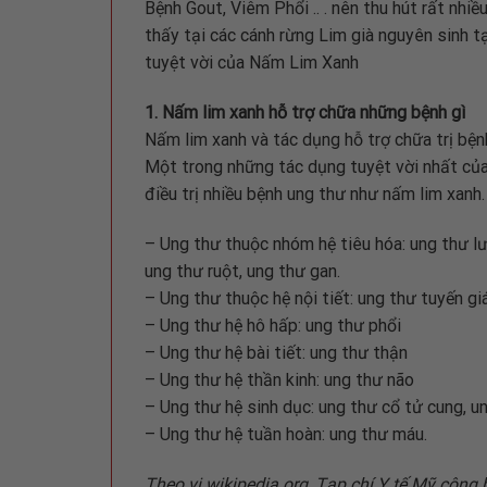
Bệnh Gout, Viêm Phổi .. . nên thu hút rất nh
thấy tại các cánh rừng Lim già nguyên sinh 
tuyệt vời của Nấm Lim Xanh
1. Nấm lim xanh hỗ trợ chữa những bệnh gì
Nấm lim xanh và tác dụng hỗ trợ chữa trị bện
Một trong những tác dụng tuyệt vời nhất của 
điều trị nhiều bệnh ung thư như nấm lim xanh.
– Ung thư thuộc nhóm hệ tiêu hóa: ung thư lư
ung thư ruột, ung thư gan.
– Ung thư thuộc hệ nội tiết: ung thư tuyến gi
– Ung thư hệ hô hấp: ung thư phổi
– Ung thư hệ bài tiết: ung thư thận
– Ung thư hệ thần kinh: ung thư não
– Ung thư hệ sinh dục: ung thư cổ tử cung, un
– Ung thư hệ tuần hoàn: ung thư máu.
Theo vi.wikipedia.org, Tạp chí Y tế Mỹ công