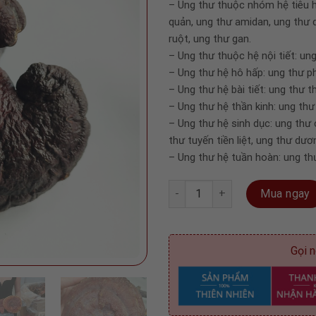
– Ung thư thuộc nhóm hệ tiêu h
quản, ung thư amidan, ung thư d
ruột, ung thư gan.
– Ung thư thuộc hệ nội tiết: un
– Ung thư hệ hô hấp: ung thư p
– Ung thư hệ bài tiết: ung thư t
– Ung thư hệ thần kinh: ung th
– Ung thư hệ sinh dục: ung thư 
thư tuyến tiền liệt, ung thư dươ
– Ung thư hệ tuần hoàn: ung th
Nấm Lim Xanh Rừng 100% - Loại
Mua ngay
Gọi n