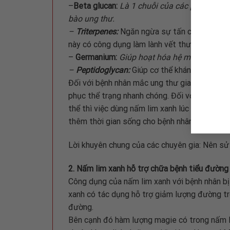
–
Beta glucan:
Là 1 chuỗi của các phân tử glu
bào ung thư.
–
Triterpenes:
Ngăn ngừa sự tấn công của các
này có công dụng làm lành vết thương, kìm hã
–
Germanium:
Giúp hoạt hóa hệ miễn dịch, gi
–
Peptidoglycan:
Giúp cơ thể kháng lại virus
Đối với bệnh nhân mắc ung thư giai đoạn đầu,
phục thể trạng nhanh chóng. Đối với bệnh nhâ
thể thì việc dùng nấm lim xanh lúc này có tác
thêm thời gian sống cho bệnh nhân.
Lời khuyên chung của các chuyên gia: Nên sử 
2. Nấm lim xanh hỗ trợ chữa bệnh tiểu đường
Công dụng của nấm lim xanh với bệnh nhân bị
xanh có tác dụng hỗ trợ giảm lượng đường tro
đường.
Bên cạnh đó hàm lượng magie có trong nấm l