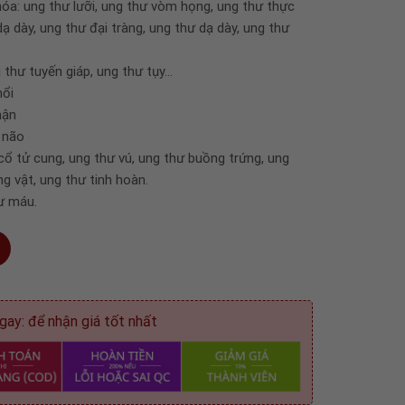
óa: ung thư lưỡi, ung thư vòm họng, ung thư thực
ạ dày, ung thư đại tràng, ung thư dạ dày, ung thư
g thư tuyến giáp, ung thư tụy…
hổi
hận
ư não
cổ tử cung, ung thư vú, ung thư buồng trứng, ung
ng vật, ung thư tinh hoàn.
ư máu.
 B 100gram số lượng
gay: để nhận giá tốt nhất