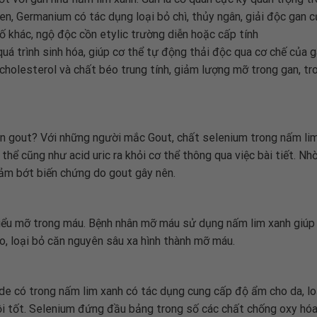
len, Germanium có tác dụng loại bỏ chì, thủy ngân, giải độc gan 
tố khác, ngộ độc cồn etylic trường diễn hoặc cấp tính
á trình sinh hóa, giúp cơ thể tự động thải độc qua cơ chế của ga
holesterol và chất béo trung tính, giảm lượng mỡ trong gan, tr
ân gout? Với những người mắc Gout, chất selenium trong nấm lim
 thể cũng như acid uric ra khỏi cơ thể thông qua việc bài tiết. N
ảm bớt biến chứng do gout gây nên.
iểu mỡ trong máu. Bệnh nhân mỡ máu sử dụng nấm lim xanh giúp
, loại bỏ căn nguyên sâu xa hình thành mỡ máu.
e có trong nấm lim xanh có tác dụng cung cấp độ ẩm cho da, loại
ồi tốt. Selenium đứng đầu bảng trong số các chất chống oxy hóa