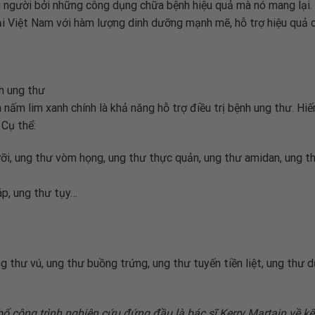
iều người bởi những công dụng chữa bệnh hiệu quả mà nó mang lại
tại Việt Nam với hàm lượng dinh dưỡng mạnh mẽ, hỗ trợ hiệu quả
h ung thư
nấm lim xanh chính là khả năng hỗ trợ điều trị bệnh ung thư. Hiế
 Cụ thể:
ỡi, ung thư vòm họng, ung thư thực quản, ung thư amidan, ung th
áp, ung thư tụy…
g thư vú, ung thư buồng trứng, ung thư tuyến tiền liệt, ung thư d
 bố công trình nghiên cứu đứng đầu là bác sĩ Kerry Martain về k