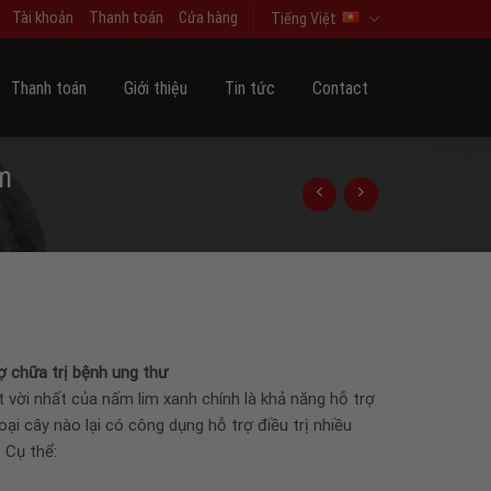
Tài khoản
Thanh toán
Cửa hàng
Tiếng Việt
Thanh toán
Giới thiệu
Tin tức
Contact
m
ợ chữa trị bệnh ung thư
 vời nhất của nấm lim xanh chính là khả năng hỗ trợ
oại cây nào lại có công dụng hỗ trợ điều trị nhiều
 Cụ thể: