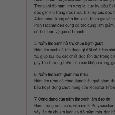
Trong khi đó nấm lim rừng lại cực kỳ giàu Se
độc gan khi trúng độc rượu, bia hay các độc 
Adenosine trong nấm lim xanh tham gia vào qu
Polysaccharides cũng có tác dụng làm giảm c
có tính bảo vệ gan rất mạnh.
5. Nấm lim xanh hỗ trợ chữa bệnh gout
Nấm lim xanh có tác dụng gì đối với bệnh nh
tố, giúp loại bỏ các chất độc tồn dư trong cơ
gây tổn thương thêm cho các khớp xương, gi
6. Nấm lim xanh giảm mỡ máu
Nấm lim rừng có công dụng hiệu quả giảm th
bảo hoạt động chức năng của receptor tế bào
7. Công dụng của nấm lim xanh làm đẹp da
Hàm lượng selenium, vitamin E, Polysaccharid
vậy làn da chị em luôn có độ mềm mịn, đàn h