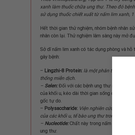
xanh làm thuốc chữa ung thư. Theo đó bệnh
sử dụng thuốc chiết xuất từ nấm lim xanh, 
Hết thời gian thử nghiệm, nhóm bệnh nhân sử 
nhân còn lại. Thử nghiệm lâm sàng này mở đư
Sở dĩ nấm lim xanh có tác dụng phòng và hỗ t
gây bệnh:
–
Lingzhi-8 Protein:
là một phân tử protein, 
thống miễn dịch.
–
Selen:
Đối với các bệnh ung thư ruột, tiền 
của khối u, kéo dài thời gian sống của bệnh 
gốc tự do.
–
Polysaccharide:
Viện nghiên cứu dược phẩm
của các khối u, tế bào ung thư trong cơ thể, 
–
Nucleotide:
Chất này trong nấm lim xanh gi
ung thư.