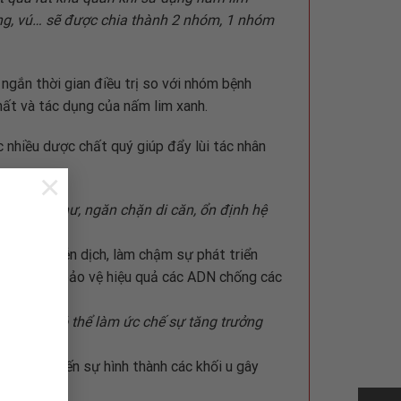
ng, vú… sẽ được chia thành 2 nhóm, 1 nhóm
 ngắn thời gian điều trị so với nhóm bệnh
ất và tác dụng của nấm lim xanh.
c nhiều dược chất quý giúp đẩy lùi tác nhân
×
 bào ung thư, ngăn chặn di căn, ổn định hệ
ng cường miễn dịch, làm chậm sự phát triển
a rất mạnh, bảo vệ hiệu quả các ADN chống các
charide có thể làm ức chế sự tăng trưởng
tide dẫn đến sự hình thành các khối u gây