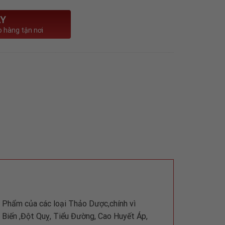
Y
o hàng tận nơi
 Phẩm của các loại Thảo Dược,chính vì
i Biến ,Đột Quỵ, Tiểu Đường, Cao Huyết Áp,