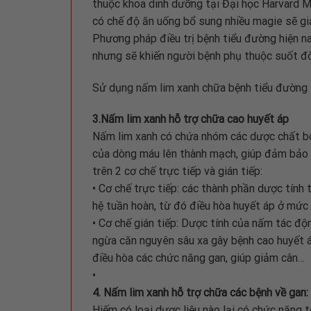
thuộc khoa dinh dưỡng tại Đại học Harvard M
có chế độ ăn uống bổ sung nhiều magie sẽ gi
Phương pháp điều trị bệnh tiểu đường hiện na
nhưng sẽ khiến người bệnh phụ thuộc suốt đời 
Sử dụng nấm lim xanh chữa bệnh tiểu đường s
3.Nấm lim xanh hỗ trợ chữa cao huyết áp
Nấm lim xanh có chứa nhóm các dược chất bổ
của dòng máu lên thành mạch, giúp đảm bảo 
trên 2 cơ chế trực tiếp và gián tiếp:
• Cơ chế trực tiếp: các thành phần dược tính
hệ tuần hoàn, từ đó điều hòa huyết áp ở mức
• Cơ chế gián tiếp: Dược tính của nấm tác độ
ngừa căn nguyên sâu xa gây bệnh cao huyết á
điều hòa các chức năng gan, giúp giảm cân…
•
4. Nấm lim xanh hỗ trợ chữa các bệnh về gan:
Hiếm có loại dược liệu nào lại có chức năng t