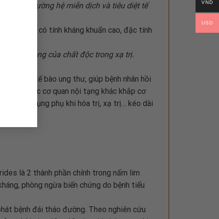
VND
g, tăng cường hệ miễn dịch và tiêu diệt tế
USD
iterpenes có tính kháng khuẩn cao, đặc tính
 sự tấn công của chất độc trong xạ trị.
.
 tiêu diệt tế bào ung thư, giúp bệnh nhân hồi
căn sang các cơ quan nội tạng khác khắp cơ
giảm tác dụng phụ khi hóa trị, xạ trị… kéo dài
ides là 2 thành phần chính trong nấm lim
 kháng, phòng ngừa biến chứng do bệnh tiểu
phát bệnh đái tháo đường. Theo nghiên cứu