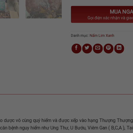
MUA NGA
Gọi điện xác nhận và gia
Danh mục:
Nấm Lim Xanh
ảo dược vô cùng quý hiếm và được xếp vào hạng Thượng Thượng
c căn bệnh nguy hiểm như Ung Thư, U Bướu, Viêm Gan ( B,C,A ), Ta