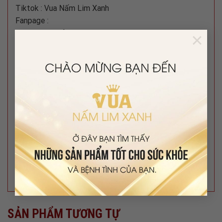
Tiktok : Vua Nấm Lim Xanh
Fanpage :
https://www.facebook.com/vuanamlimxanh2023/
×
#namlimxanh #nam #namlimxanh
#namlimxanhtunhien #limxanh #tangcuongsinhluc
#boibosuckhoe #dongtrunghathao #nhansamtrieutien
#nhansamkorea #namthuonghoang
#nhansamngoclinh #ungthu #viemgan #ubuou
#viemgut #tieuduong #matngu #stresss
#suynhuoccothe #thaoduoc #thaomoc
#tranamlimxanh #thaoduocthiennhien #duoclieuquy
#duoclieu #namlimxanhchuan #suckhoe
#namlimxanhsach #nongsansach #namlimxanh
SẢN PHẨM TƯƠNG TỰ