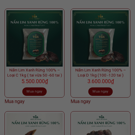
Nấm Lim Xanh Rừng 100% –
Nấm Lim Xanh Rừng 100% –
Loại C 1kg ( tai vừa 50 -60 tai )
Loại D 1kg (100 -120 tai )
5.500.000
₫
3.600.000
₫
Mua ngay
Mua ngay
Mua ngay
Mua ngay