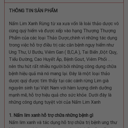
THÔNG TIN SẢN PHẨM
Nấm Lim Xanh Rừng từ xa xưa vốn là loài thảo dược vô
cùng quý hiếm và được xếp vào hạng Thượng Thượng
Phẩm của các loại Thảo Dược,chính vì những tác dụng
trong việc hỗ trợ điều trị các căn bệnh nguy hiểm như
Ung Thư, U Bướu, Viêm Gan ( B,C,A ), Tai Biến ,Đột Quỵ,
Tiểu Đường, Cao Huyết Áp, Bệnh Gout, Viêm Phổi .. .
nên thu hút rất nhiều người bởi những công dụng chữa
bệnh hiệu quả mà nó mang lại. Đây là một loại thảo
dược quý được tìm thấy tại các cánh rừng Lim già
nguyên sinh tại Việt Nam với hàm lượng dinh dưỡng
mạnh mẽ, hỗ trợ hiệu quả cho sức khỏe. Dưới đây là
những công dụng tuyệt vời của Nấm Lim Xanh
1. Nấm lim xanh hỗ trợ chữa những bệnh gì
Nấm lim xanh và tác dụng hỗ trợ chữa trị bệnh ung thư