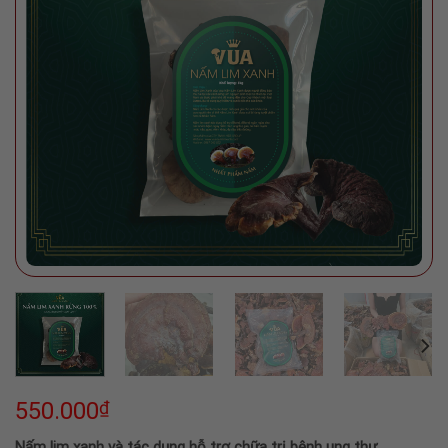
550.000
₫
Nấm lim xanh và tác dụng hỗ trợ chữa trị bệnh ung thư