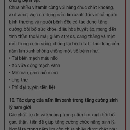
chống bệnh tật
Chứa nhiều vitamin cùng với hàng chục chất khoáng,
axit amin, việc sử dụng nấm lim xanh đối với cả người
bình thường và người bệnh đều có tác dụng tăng
cường, bồi bổ sức khỏe, điều hòa huyết áp, mang đến
tinh thần thoải mái, giảm stress, căng thẳng và mệt
mỏi trong cuộc sống, chống lại bệnh tật. Tác dụng của
nấm lim xanh phòng chống một số bệnh như:
• Tai biến mạch máu não
• Xơ vữa động mạch vành
• Mỡ máu, gan nhiễm mỡ
• Ung thư
• Phì đại tuyến tiền liệt
10. Tác dụng của nấm lim xanh trong tăng cường sinh
lý nam giới
Các chất tự do và khoáng trong nấm lim xanh bồi bổ
gan, thận, tiền đề giúp tăng cường chức năng sinh lý.
Ngoài ra trong nấm lim còn chứa nhiều dược chất như