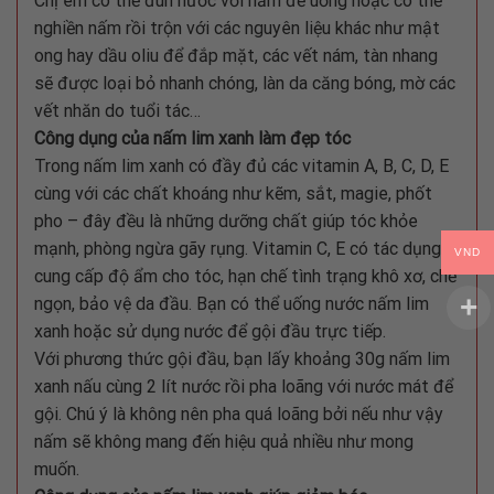
Chị em có thể đun nước với nấm để uống hoặc có thể
nghiền nấm rồi trộn với các nguyên liệu khác như mật
ong hay dầu oliu để đắp mặt, các vết nám, tàn nhang
sẽ được loại bỏ nhanh chóng, làn da căng bóng, mờ các
vết nhăn do tuổi tác…
Công dụng của nấm lim xanh làm đẹp tóc
Trong nấm lim xanh có đầy đủ các vitamin A, B, C, D, E
cùng với các chất khoáng như kẽm, sắt, magie, phốt
pho – đây đều là những dưỡng chất giúp tóc khỏe
mạnh, phòng ngừa gãy rụng. Vitamin C, E có tác dụng
VND
cung cấp độ ẩm cho tóc, hạn chế tình trạng khô xơ, chẻ
ngọn, bảo vệ da đầu. Bạn có thể uống nước nấm lim
xanh hoặc sử dụng nước để gội đầu trực tiếp.
Với phương thức gội đầu, bạn lấy khoảng 30g nấm lim
xanh nấu cùng 2 lít nước rồi pha loãng với nước mát để
gội. Chú ý là không nên pha quá loãng bởi nếu như vậy
nấm sẽ không mang đến hiệu quả nhiều như mong
muốn.