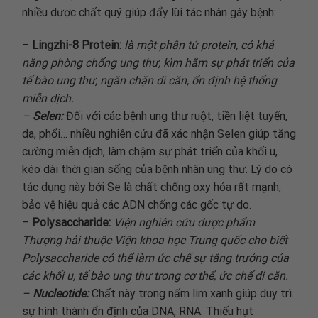
nhiều dược chất quý giúp đẩy lùi tác nhân gây bệnh:
–
Lingzhi-8 Protein:
là một phân tử protein, có khả
năng phòng chống ung thư, kìm hãm sự phát triển của
tế bào ung thư, ngăn chặn di căn, ổn định hệ thống
miễn dịch.
–
Selen:
Đối với các bệnh ung thư ruột, tiền liệt tuyến,
da, phổi… nhiều nghiên cứu đã xác nhận Selen giúp tăng
cường miễn dịch, làm chậm sự phát triển của khối u,
kéo dài thời gian sống của bệnh nhân ung thư. Lý do có
tác dụng này bởi Se là chất chống oxy hóa rất mạnh,
bảo vệ hiệu quả các ADN chống các gốc tự do.
–
Polysaccharide:
Viện nghiên cứu dược phẩm
Thượng hải thuộc Viện khoa học Trung quốc cho biết
Polysaccharide có thể làm ức chế sự tăng trưởng của
các khối u, tế bào ung thư trong cơ thể, ức chế di căn.
–
Nucleotide:
Chất này trong nấm lim xanh giúp duy trì
sự hình thành ổn định của DNA, RNA. Thiếu hụt