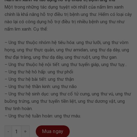
Một trong những tác dụng tuyệt vời nhất của nấm lim xanh
chính là khả năng hỗ trợ điều trị bệnh ung thư. Hiếm có loại cây
nào lại có công dụng hỗ trợ điều trị nhiều bệnh ung thư như
nấm lim xanh. Cụ thể:
– Ung thư thuộc nhóm hệ tiêu hóa: ung thư lưỡi, ung thư vòm
họng, ung thư thực quản, ung thư amidan, ung thư dạ dày, ung
thư đại tràng, ung thư dạ dày, ung thư ruột, ung thư gan.
– Ung thư thuộc hệ nội tiết: ung thư tuyến giáp, ung thư tụy…
– Ung thư hệ hô hấp: ung thư phổi
– Ung thư hệ bài tiết: ung thư thận
– Ung thư hệ thần kinh: ung thư não
– Ung thư hệ sinh dục: ung thư cổ tử cung, ung thư vú, ung thư
buồng trứng, ung thư tuyến tiền liệt, ung thư dương vật, ung
thư tinh hoàn.
– Ung thư hệ tuần hoàn: ung thư máu.
Nấm Lim Xanh Rừng 100% - Loại C 100gram số lượng
Mua ngay