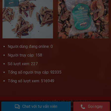
Người dùng đang online: 0
Người truy cập: 158
Số lượt xem: 227
Tổng số người truy cập: 92335
Tổng số lượt xem: 516949
Tiểu Vy Đã mua 50 hộp Thượng Hạng
Đã đặt
hàng
Copyright 2026 ©
Vua Nấm Linh Xanh
. Thiết kế bởi
Đã mua 50 hộp Thượng Hạng
Chat với tư vấn viên
Gọi ngay
www.vuanamlimxanh.com