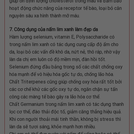
giúp ổn định lượng cholesterol trong máu và đảm bảo
hoạt động chức năng của receptor tế bào, loại bỏ căn
nguyên sâu xa hình thành mỡ máu.
7. Công dụng của nấm lim xanh làm đẹp da
Hàm lượng selenium, vitamin E, Polysaccharide có
trong nấm lim xanh có tác dụng cung cấp độ ẩm cho
da, loại bỏ các vấn đề khô da, nứt nẻ, thô ráp, nhờ vậy
làn da chị em luôn có độ mềm mịn, đàn hồi tốt.
Selenium đứng đầu bảng trong số các chất chống oxy
hóa mạnh để vô hiệu hóa gốc tự do, chống lão hóa.
Chất Triterpenes cũng giúp chống oxy hóa rất tốt bởi
các cơ chế khử các gốc oxy tự do, ngăn chặn sự tấn
công các màng tế bào gây ra lão hóa cơ thể.
Chất Germanium trong nấm lim xanh có tác dụng thanh
lọc cơ thể, đào thải độc tố, giảm căng thẳng hiệu quả.
Khi con người thoải mái tinh thần, không bị stress thì
làn da sẽ tươi sáng, khỏe mạnh hơn nhiều.