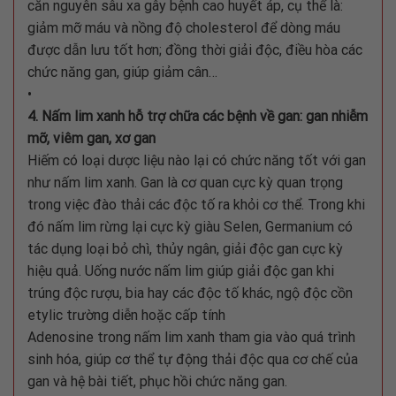
căn nguyên sâu xa gây bệnh cao huyết áp, cụ thể là:
giảm mỡ máu và nồng độ cholesterol để dòng máu
được dẫn lưu tốt hơn; đồng thời giải độc, điều hòa các
chức năng gan, giúp giảm cân…
•
4. Nấm lim xanh hỗ trợ chữa các bệnh về gan: gan nhiễm
mỡ, viêm gan, xơ gan
Hiếm có loại dược liệu nào lại có chức năng tốt với gan
như nấm lim xanh. Gan là cơ quan cực kỳ quan trọng
trong việc đào thải các độc tố ra khỏi cơ thể. Trong khi
đó nấm lim rừng lại cực kỳ giàu Selen, Germanium có
tác dụng loại bỏ chì, thủy ngân, giải độc gan cực kỳ
hiệu quả. Uống nước nấm lim giúp giải độc gan khi
trúng độc rượu, bia hay các độc tố khác, ngộ độc cồn
etylic trường diễn hoặc cấp tính
Adenosine trong nấm lim xanh tham gia vào quá trình
sinh hóa, giúp cơ thể tự động thải độc qua cơ chế của
gan và hệ bài tiết, phục hồi chức năng gan.