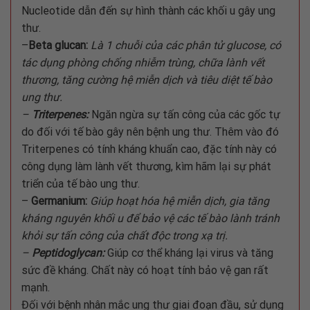
Nucleotide dẫn đến sự hình thành các khối u gây ung
thư.
–
Beta glucan:
Là 1 chuỗi của các phân tử glucose, có
tác dụng phòng chống nhiễm trùng, chữa lành vết
thương, tăng cường hệ miễn dịch và tiêu diệt tế bào
ung thư.
–
Triterpenes:
Ngăn ngừa sự tấn công của các gốc tự
do đối với tế bào gây nên bệnh ung thư. Thêm vào đó
Triterpenes có tính kháng khuẩn cao, đặc tính này có
công dụng làm lành vết thương, kìm hãm lại sự phát
triển của tế bào ung thư.
–
Germanium:
Giúp hoạt hóa hệ miễn dịch, gia tăng
kháng nguyên khối u để bảo vệ các tế bào lành tránh
khỏi sự tấn công của chất độc trong xạ trị.
–
Peptidoglycan:
Giúp cơ thể kháng lại virus và tăng
sức đề kháng. Chất này có hoạt tính bảo vệ gan rất
mạnh.
Đối với bệnh nhân mắc ung thư giai đoạn đầu, sử dụng