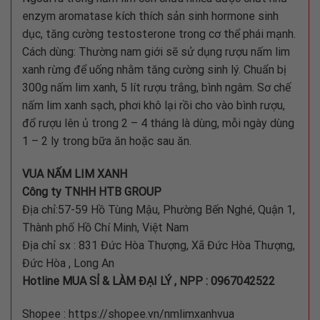
enzym aromatase kích thích sản sinh hormone sinh
dục, tăng cường testosterone trong cơ thể phái mạnh.
Cách dùng: Thường nam giới sẽ sử dụng rượu nấm lim
xanh rừng để uống nhằm tăng cường sinh lý. Chuẩn bị
300g nấm lim xanh, 5 lít rượu trắng, bình ngâm. Sơ chế
nấm lim xanh sạch, phơi khô lại rồi cho vào bình rượu,
đổ rượu lên ủ trong 2 – 4 tháng là dùng, mỗi ngày dùng
1 – 2 ly trong bữa ăn hoặc sau ăn.
VUA NẤM LIM XANH
Công ty TNHH HTB GROUP
Địa chỉ:57-59 Hồ Tùng Mậu, Phường Bến Nghé, Quận 1,
Thành phố Hồ Chí Minh, Việt Nam
Địa chỉ sx : 831 Đức Hòa Thượng, Xã Đức Hòa Thượng,
Đức Hòa , Long An
Hotline MUA SỈ & LÀM ĐẠI LÝ , NPP : 0967042522
Shopee : https://shopee.vn/nmlimxanhvua