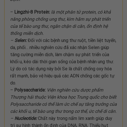
–
Lingzhi-8 Protein:
là một phân tử protein, có khả
năng phòng chống ung thư, kìm hãm sự phát triển
của tế bào ung thư, ngăn chặn di căn, ổn định hệ
thống miễn dịch.
–
Selen:
Đối với các bệnh ung thư ruột, tiền liệt tuyến,
da, phổi… nhiều nghiên cứu đã xác nhận Selen giúp
tăng cường miễn dịch, làm chậm sự phát triển của
khối u, kéo dài thời gian sống của bệnh nhân ung thư.
Lý do có tác dụng này bởi Se là chất chống oxy hóa
rất mạnh, bảo vệ hiệu quả các ADN chống các gốc tự
do.
–
Polysaccharide:
Viện nghiên cứu dược phẩm
Thượng hải thuộc Viện khoa học Trung quốc cho biết
Polysaccharide có thể làm ức chế sự tăng trưởng của
các khối u, tế bào ung thư trong cơ thể, ức chế di căn.
–
Nucleotide:
Chất này trong nấm lim xanh giúp duy
trì sự hình thành ổn định của DNA, RNA. Thiếu hụt