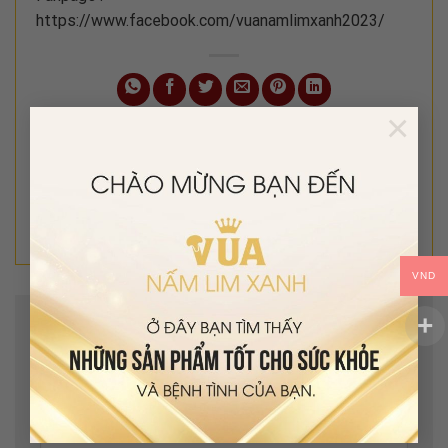
https://www.facebook.com/vuanamlimxanh2023/
×
Nấm Lim Xanh – Quà tặng
Tại sao bệnh Tiểu Đường
sức khỏe – Ấm áp tình
lại nên uống Nấm Lim
thân
Xanh
VND
Để lại một bình luận
Email của bạn sẽ không được hiển thị công khai.
Các
trường bắt buộc được đánh dấu
*
Bình luận
*