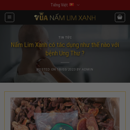
Skip
Tiếng Việt
to
content
TIN TỨC
Nấm Lim Xanh có tác dụng như thế nào với
bệnh Ung Thư ?
POSTED ON
18/03/2023
BY
ADMIN