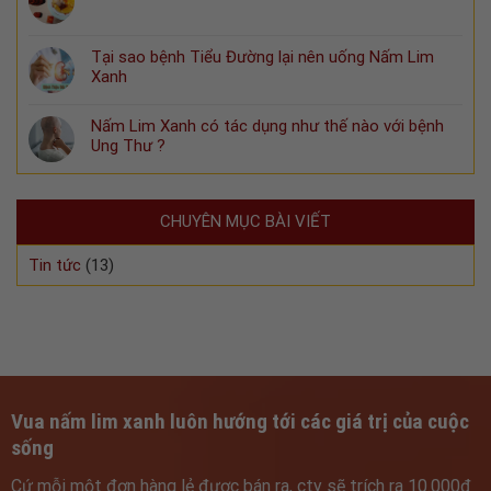
Tại sao bệnh Tiểu Đường lại nên uống Nấm Lim
Xanh
Nấm Lim Xanh có tác dụng như thế nào với bệnh
Ung Thư ?
CHUYÊN MỤC BÀI VIẾT
Tin tức
(13)
Vua nấm lim xanh luôn hướng tới các giá trị của cuộc
sống
Cứ mỗi một đơn hàng lẻ được bán ra, cty sẽ trích ra 10.000đ