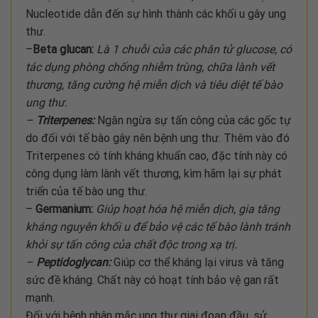
Nucleotide dẫn đến sự hình thành các khối u gây ung
thư.
–
Beta glucan:
Là 1 chuỗi của các phân tử glucose, có
tác dụng phòng chống nhiễm trùng, chữa lành vết
thương, tăng cường hệ miễn dịch và tiêu diệt tế bào
ung thư.
–
Triterpenes:
Ngăn ngừa sự tấn công của các gốc tự
do đối với tế bào gây nên bệnh ung thư. Thêm vào đó
Triterpenes có tính kháng khuẩn cao, đặc tính này có
công dụng làm lành vết thương, kìm hãm lại sự phát
triển của tế bào ung thư.
–
Germanium:
Giúp hoạt hóa hệ miễn dịch, gia tăng
kháng nguyên khối u để bảo vệ các tế bào lành tránh
khỏi sự tấn công của chất độc trong xạ trị.
–
Peptidoglycan:
Giúp cơ thể kháng lại virus và tăng
sức đề kháng. Chất này có hoạt tính bảo vệ gan rất
mạnh.
Đối với bệnh nhân mắc ung thư giai đoạn đầu, sử