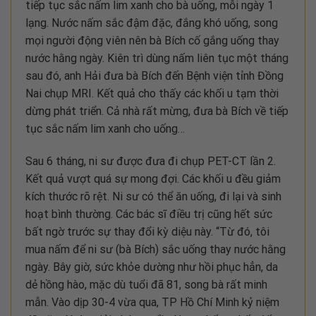
tiếp tục sắc nấm lim xanh cho bà uống, mỗi ngày 1
lạng. Nước nấm sắc đậm đặc, đắng khó uống, song
mọi người động viên nên bà Bích cố gắng uống thay
nước hằng ngày. Kiên trì dùng nấm liên tục một tháng
sau đó, anh Hải đưa bà Bích đến Bệnh viện tỉnh Đồng
Nai chụp MRI. Kết quả cho thấy các khối u tạm thời
dừng phát triển. Cả nhà rất mừng, đưa bà Bích về tiếp
tục sắc nấm lim xanh cho uống…
Sau 6 tháng, ni sư được đưa đi chụp PET-CT lần 2.
Kết quả vượt quá sự mong đợi. Các khối u đều giảm
kích thước rõ rệt. Ni sư có thể ăn uống, đi lại và sinh
hoạt bình thường. Các bác sĩ điều trị cũng hết sức
bất ngờ trước sự thay đổi kỳ diệu này. “Từ đó, tôi
mua nấm để ni sư (bà Bích) sắc uống thay nước hằng
ngày. Bây giờ, sức khỏe dường như hồi phục hẳn, da
dẻ hồng hào, mặc dù tuổi đã 81, song bà rất minh
mẫn. Vào dịp 30-4 vừa qua, TP Hồ Chí Minh kỷ niệm