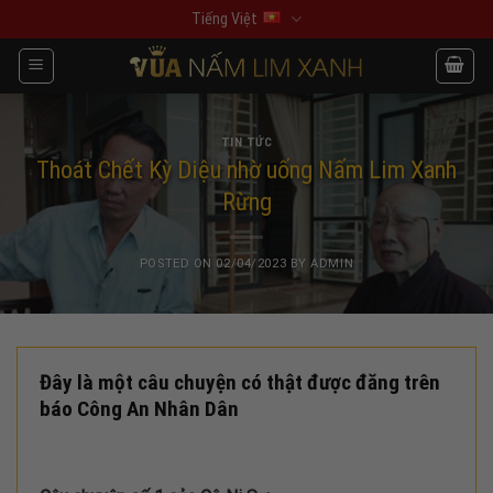
Skip
Tiếng Việt
to
content
TIN TỨC
Thoát Chết Kỳ Diệu nhờ uống Nấm Lim Xanh
Rừng
POSTED ON
02/04/2023
BY
ADMIN
Đây là một câu chuyện có thật được đăng trên
báo Công An Nhân Dân