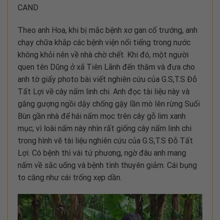
CAND
Theo anh Hoa, khi bị mắc bệnh xơ gan cổ trướng, anh
chạy chữa khắp các bệnh viện nổi tiếng trong nước
không khỏi nên về nhà chờ chết. Khi đó, một người
quen tên Dũng ở xã Tiên Lãnh đến thăm và đưa cho
anh tờ giấy photo bài viết nghiên cứu của G.S,T.S Đỗ
Tất Lợi về cây nấm linh chi. Anh đọc tài liệu này và
gắng gượng ngồi dậy chống gậy lần mò lên rừng Suối
Bùn gần nhà để hái nấm mọc trên cây gỗ lim xanh
mục; vì loài nấm này nhìn rất giống cây nấm linh chi
trong hình vẽ tài liệu nghiên cứu của G.S,T.S Đỗ Tất
Lợi. Có bệnh thì vái tứ phương, ngờ đâu anh mang
nấm về sắc uống và bệnh tình thuyên giảm. Cái bụng
to căng như cái trống xẹp dần.