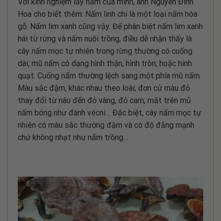
Với kinh nghiệm lấy nấm của mình, anh Nguyễn Đình
Hoa cho biết thêm: Nấm linh chi là một loại nấm hóa
gỗ. Nấm lim xanh cũng vậy. Để phân biệt nấm lim xanh
hái từ rừng và nấm nuôi trồng, điều dễ nhận thấy là
cây nấm mọc tự nhiên trong rừng thường có cuống
dài; mũ nấm có dạng hình thận, hình tròn; hoặc hình
quạt. Cuống nấm thường lệch sang một phía mũ nấm.
Màu sắc đậm, khác nhau theo loài; đơn cử màu đỏ
thay đổi từ nâu đến đỏ vàng, đỏ cam; mặt trên mũ
nấm bóng như đánh vécni… Đặc biệt, cây nấm mọc tự
nhiên có màu sắc thường đậm và có độ đắng mạnh
chứ không nhạt như nấm trồng…