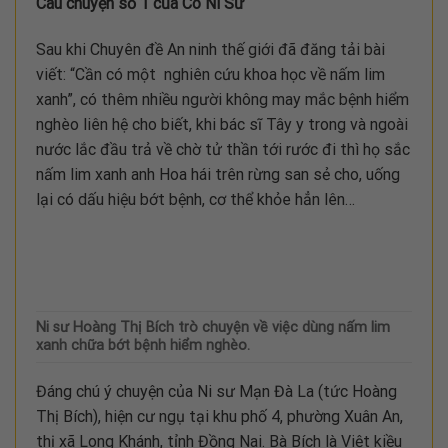
Câu chuyện số 1 của Cô Ni Sư
Sau khi Chuyên đề An ninh thế giới đã đăng tải bài
viết: “Cần có một nghiên cứu khoa học về nấm lim
xanh”, có thêm nhiều người không may mắc bệnh hiểm
nghèo liên hệ cho biết, khi bác sĩ Tây y trong và ngoài
nước lắc đầu trả về chờ tử thần tới rước đi thì họ sắc
nấm lim xanh anh Hoa hái trên rừng san sẻ cho, uống
lại có dấu hiệu bớt bệnh, cơ thể khỏe hẳn lên…
Ni sư Hoàng Thị Bích trò chuyện về việc dùng nấm lim
xanh chữa bớt bệnh hiểm nghèo.
Đáng chú ý chuyện của Ni sư Mạn Đà La (tức Hoàng
Thị Bích), hiện cư ngụ tại khu phố 4, phường Xuân An,
thị xã Long Khánh, tỉnh Đồng Nai. Bà Bích là Việt kiều