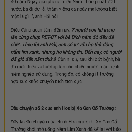
40 năm Ngày giải phóng miền Nam, thống nhất đất
nước, bà đi dự lễ, thăm viếng cả ngày mà không biết
mệt là gì…”, anh Hải nói.
Điều đáng quan tâm, đến nay,
7 người còn lại trong
lần cùng chụp PET-CT với bà Bích năm đó đều đã
chết. Theo lời anh Hải, anh có tư vấn họ thử dùng
nấm lim xanh, nhưng họ không tin. Đến nay, có người
đã giỗ đến năm thứ 3
. Còn ni sư, sau khi bớt bệnh, bà
đã giới thiệu và hướng dẫn cho nhiều người mắc bệnh
hiểm nghèo sử dụng. Trong đó, có không ít trường
hợp sức khỏe chuyển biến tích cực…
Câu chuyện số 2 của anh Hoa bị Xơ Gan Cổ Trướng :
Đây là câu chuyện của chính Hoa người bị Xơ Gan Cổ
Trướng khỏi nhờ uống Nấm Lim Xanh đã kể lại với báo