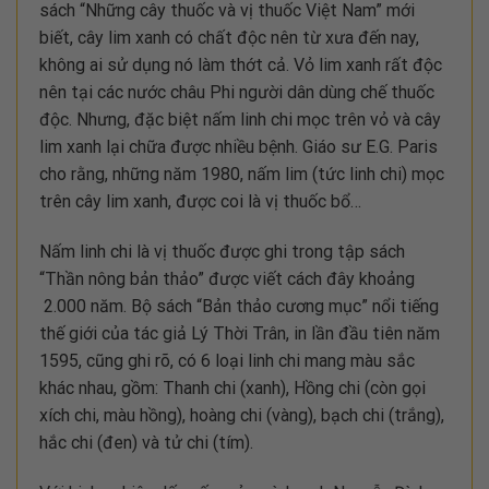
sách “Những cây thuốc và vị thuốc Việt Nam” mới
biết, cây lim xanh có chất độc nên từ xưa đến nay,
không ai sử dụng nó làm thớt cả. Vỏ lim xanh rất độc
nên tại các nước châu Phi người dân dùng chế thuốc
độc. Nhưng, đặc biệt nấm linh chi mọc trên vỏ và cây
lim xanh lại chữa được nhiều bệnh. Giáo sư E.G. Paris
cho rằng, những năm 1980, nấm lim (tức linh chi) mọc
trên cây lim xanh, được coi là vị thuốc bổ…
Nấm linh chi là vị thuốc được ghi trong tập sách
“Thần nông bản thảo” được viết cách đây khoảng
2.000 năm. Bộ sách “Bản thảo cương mục” nổi tiếng
thế giới của tác giả Lý Thời Trân, in lần đầu tiên năm
1595, cũng ghi rõ, có 6 loại linh chi mang màu sắc
khác nhau, gồm: Thanh chi (xanh), Hồng chi (còn gọi
xích chi, màu hồng), hoàng chi (vàng), bạch chi (trắng),
hắc chi (đen) và tử chi (tím).