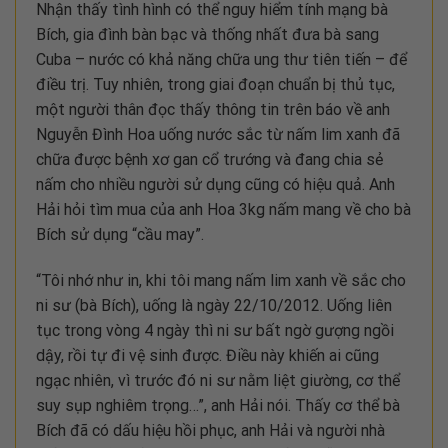
Nhận thấy tình hình có thể nguy hiểm tính mạng bà
Bích, gia đình bàn bạc và thống nhất đưa bà sang
Cuba – nước có khả năng chữa ung thư tiên tiến – để
điều trị. Tuy nhiên, trong giai đoạn chuẩn bị thủ tục,
một người thân đọc thấy thông tin trên báo về anh
Nguyễn Đình Hoa uống nước sắc từ nấm lim xanh đã
chữa được bệnh xơ gan cổ trướng và đang chia sẻ
nấm cho nhiều người sử dụng cũng có hiệu quả. Anh
Hải hỏi tìm mua của anh Hoa 3kg nấm mang về cho bà
Bích sử dụng “cầu may”.
“Tôi nhớ như in, khi tôi mang nấm lim xanh về sắc cho
ni sư (bà Bích), uống là ngày 22/10/2012. Uống liên
tục trong vòng 4 ngày thì ni sư bất ngờ gượng ngồi
dậy, rồi tự đi vệ sinh được. Điều này khiến ai cũng
ngạc nhiên, vì trước đó ni sư nằm liệt giường, cơ thể
suy sụp nghiêm trọng…”, anh Hải nói. Thấy cơ thể bà
Bích đã có dấu hiệu hồi phục, anh Hải và người nhà