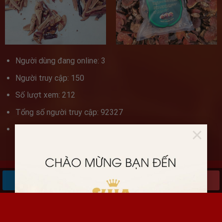
Người dùng đang online: 3
Người truy cập: 150
Số lượt xem: 212
Tổng số người truy cập: 92327
×
Tổng số lượt xem: 516934
Copyright 2026 ©
Vua Nấm Linh Xanh
. Thiết kế bởi
Chat với tư vấn viên
Gọi ngay
www.vuanamlimxanh.com
Văn Nam Đã mua 1kg Nấm loại Vip
Đã đặt hàng